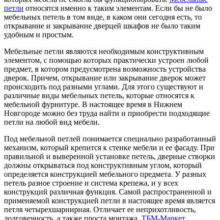
петли
относятся именно к таким элементам. Если бы не было
мебельных петель в том виде, в каком они сегодня есть, то
открывание и закрывание дверцей шкафов не было таким
удобным и простым.
Мебельные петли являются необходимым конструктивным
элементом, с помощью которых практически устроен любой
предмет, в котором предусмотрена возможность устройства
дверок. Причем, открывание или закрывание дверок может
происходить под разными углами. Для этого существуют и
различные виды мебельных петель, которые относятся к
мебельной фурнитуре. В настоящее время в Нижнем
Новгороде можно без труда найти и приобрести подходящие
петли на любой вид мебели.
Под мебельной петлей понимается специально разработанный
механизм, который крепится к стенке мебели и ее фасаду. При
правильной и выверенной установке петель, дверные створки
должны открываться под конструктивным углом, который
определяется конструкцией мебельного предмета. У разных
петель разное строение и система крепежа, и у всех
конструкций различная функция. Самой распространенной и
применяемой конструкцией петли в настоящее время является
петля четырехшарнирная. Отличает ее неприхотливость,
долговечность, а также проста монтажа.
ТБМ-Маркет