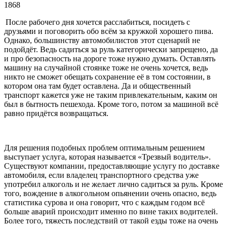
1868
После рабочего дня хочется расслабиться, посидеть с
друзьями и поговорить обо всём за кружкой хорошего пива.
Однако, большинству автомобилистов этот сценарий не
подойдёт. Ведь садиться за руль категорически запрещено, да
и про безопасность на дороге тоже нужно думать. Оставлять
машину на случайной стоянке тоже не очень хочется, ведь
никто не сможет обещать сохранение её в том состоянии, в
котором она там будет оставлена. Да и общественный
транспорт кажется уже не таким привлекательным, каким он
был в бытность пешехода. Кроме того, потом за машиной всё
равно придётся возвращаться.
Для решения подобных проблем оптимальным решением
выступает услуга, которая называется «Трезвый водитель».
Существуют компании, предоставляющие услугу по доставке
автомобиля, если владелец транспортного средства уже
употребил алкоголь и не желает лично садиться за руль. Кроме
того, вождение в алкогольном опьянении очень опасно, ведь
статистика сурова и она говорит, что с каждым годом всё
больше аварий происходит именно по вине таких водителей.
Более того, тяжесть последствий от такой езды тоже на очень