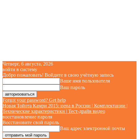
Четверг, 6 августа, 2026
войти в систему
Добро пожаловать! Войдите в свою учётную запись
Ваше имя пользователя
Ваш пароль
Forgot your password? Get help
Новая Тойота Камри 2015: цена в России | Комплектации |
Технические характеристики | Тест-драйв видео
восстановление пароля
Восстановите свой пароль
Ваш адрес электронной почты