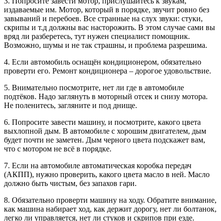
3. Попросите завести мотор, прислушайтесь к звукам,
издаваемые им. Мотор, который в порядке, звучит ровно без
завываний и перебоев. Все странные на слух звуки: стуки,
скрипы и т.д должны вас насторожить. В этом случае сами вы
вряд ли разберетесь, тут нужен специалист помощник.
Возможно, шумы и не так страшны, и проблема разрешима.
4. Если автомобиль оснащён кондиционером, обязательно
проверти его. Ремонт кондиционера – дорогое удовольствие.
5. Внимательно посмотрите, нет ли где в автомобиле
подтёков. Надо заглянуть в моторный отсек и снизу мотора.
Не поленитесь, загляните и под днище.
6. Попросите завести машину, и посмотрите, какого цвета
выхлопной дым. В автомобиле с хорошим двигателем, дым
будет почти не заметен. Дым черного цвета подскажет вам,
что с мотором не всё в порядке.
7. Если на автомобиле автоматическая коробка передач
(АКПП), нужно проверить, какого цвета масло в ней. Масло
должно быть чистым, без запахов гари.
8. Обязательно проверти машину на ходу. Обратите внимание,
как машина набирает ход, как держит дорогу, нет ли болтанок,
легко ли управляется, нет ли стуков и скрипов при езде.