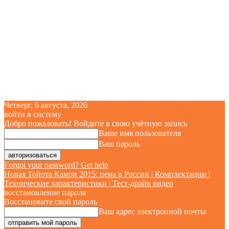
Четверг, 6 августа, 2026
войти в систему
Добро пожаловать! Войдите в свою учётную запись
Ваше имя пользователя
Ваш пароль
Forgot your password? Get help
Новая Тойота Камри 2015: цена в России | Комплектации |
Технические характеристики | Тест-драйв видео
восстановление пароля
Восстановите свой пароль
Ваш адрес электронной почты