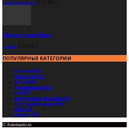
Cruze универсал
07.03.2017
Moscow never sleeps
Статьи
11.05.2025
ПОПУЛЯРНЫЕ КАТЕГОРИИ
Статьи
3543
Новости
3132
Авто
1359
Для машины
350
audi
337
Автосалоны Москвы
335
Тест-драйв видео
260
2015
137
Кредит
135
© Autoisauto.ru