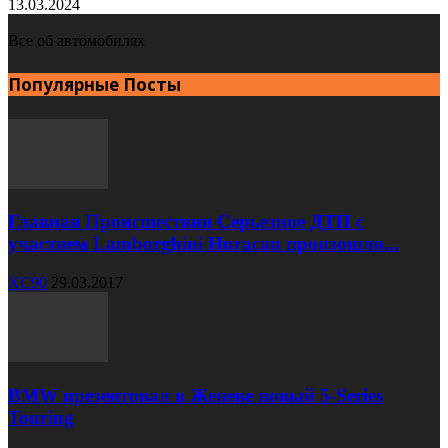
13.03.2024
Все об автомобилях
Популярные Посты
Главная Происшествия Серьезное ДТП с
участием Lamborghini Huracan произошло...
XC90
29.03.2017
BMW презентовал в Женеве новый 5-Series
Touring