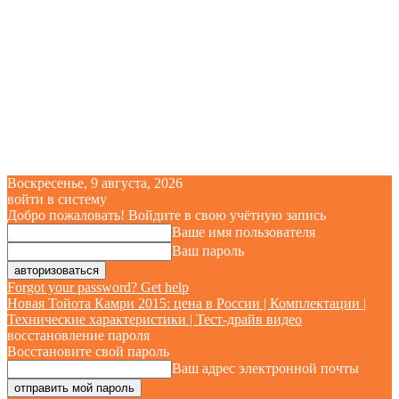
Воскресенье, 9 августа, 2026
войти в систему
Добро пожаловать! Войдите в свою учётную запись
Ваше имя пользователя
Ваш пароль
Forgot your password? Get help
Новая Тойота Камри 2015: цена в России | Комплектации |
Технические характеристики | Тест-драйв видео
восстановление пароля
Восстановите свой пароль
Ваш адрес электронной почты