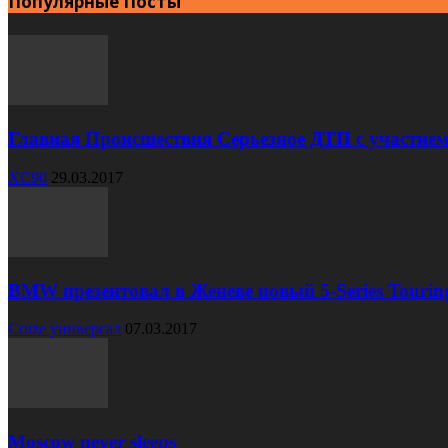
Популярные Посты
Главная Происшествия Серьезное ДТП с участием
XC90
29.03.2017
BMW презентовал в Женеве новый 5-Series Tourin
Cruze универсал
07.03.2017
Moscow never sleeps