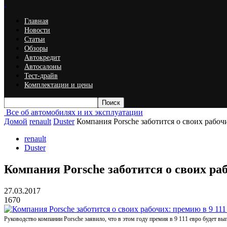
Главная
Новости
Статьи
Обзоры
Автокредит
Автосалоны
Тест-драйв
Комплектации и цены
Все об автомобилях и их эксплуатации
Домой
renault
Duster
Компания Porsche заботится о своих рабочи
renault
Duster
Компания Porsche заботится о своих раб
27.03.2017
1670
Руководство компании Porsche заявило, что в этом году премия в 9 111 евро будет вы