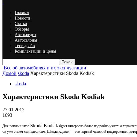
Главная
Новости
Статьи
Обзоры
Автокредит
Автосалоны
Тест-драйв
Комплектации и цены
Все об автомобилях и их эксплуатации
Домой
skoda
Характеристики Skoda Kodiak
skoda
Характеристики Skoda Kodiak
27.01.2017
1693
Skoda Kodiak
Для поклонников
будет интересно более подробно узнать о характе
он уже станет семиместным. Шкода Кодиак — это первый чешский внедорожник, котор