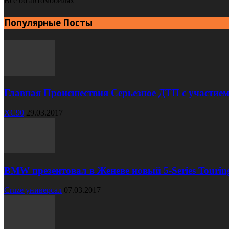
Все об автомобилях
Популярные Посты
Главная Происшествия Серьезное ДТП с участием
XC90
29.03.2017
BMW презентовал в Женеве новый 5-Series Tourin
Cruze универсал
07.03.2017