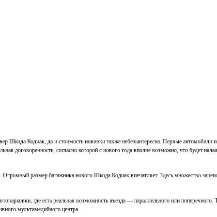
вер Шкода Кодиак, да и стоимость новинки также небезынтересна. Первые автомобили поя
ьная договоренность, согласно которой с нового года вполне возможно, что будет нал
 Огромный размер багажника нового Шкода Кодиак впечатляет. Здесь множество зацепов
топарковки, где есть реальная возможность въезда — параллельного или поперечного. То
тивного мультимедийного центра.