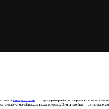
ристиках на
автопрага отзывы
. Этот среднеразмерный кроссовер рассчитан на пять пасс
ый отличается массой прекрасных характеристик. Этот автомобиль — мечта многих ав