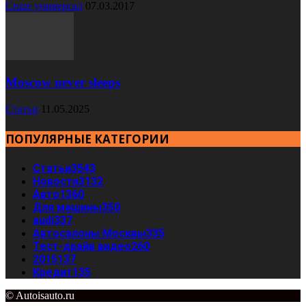
Cruze универсал
07.03.2017
Moscow never sleeps
Статьи
11.05.2025
ПОПУЛЯРНЫЕ КАТЕГОРИИ
Статьи
3543
Новости
3132
Авто
1360
Для машины
350
audi
337
Автосалоны Москвы
335
Тест-драйв видео
260
2015
137
Кредит
135
© Autoisauto.ru