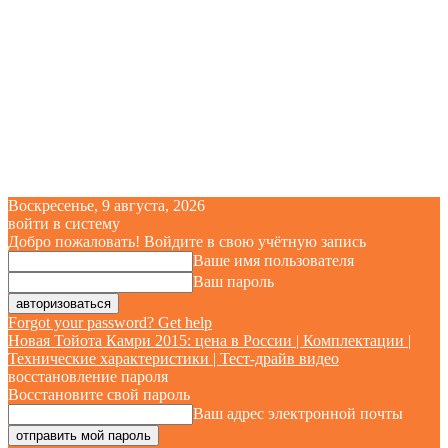
Воскресенье, 9 августа, 2026
войти в систему
Добро пожаловать! Войдите в свою учётную запись
Ваше имя пользователя
Ваш пароль
Forgot your password? Get help
Новая Тойота Камри 2015: цена в России | Комплектации |
Технические характеристики | Тест-драйв видео
восстановление пароля
Восстановите свой пароль
Ваш адрес электронной почты