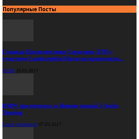
Популярные Посты
Главная Происшествия Серьезное ДТП с
участием Lamborghini Huracan произошло...
XC90
29.03.2017
BMW презентовал в Женеве новый 5-Series
Touring
Cruze универсал
07.03.2017