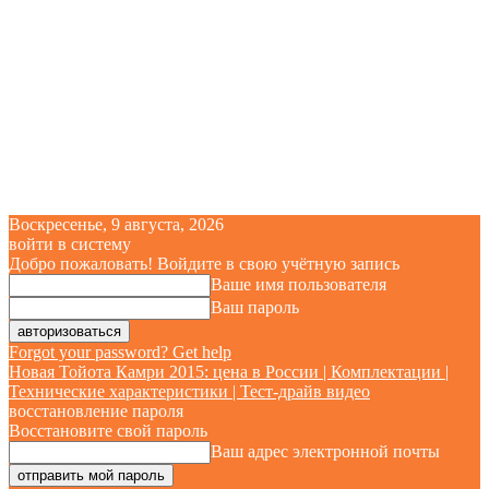
Воскресенье, 9 августа, 2026
войти в систему
Добро пожаловать! Войдите в свою учётную запись
Ваше имя пользователя
Ваш пароль
Forgot your password? Get help
Новая Тойота Камри 2015: цена в России | Комплектации |
Технические характеристики | Тест-драйв видео
восстановление пароля
Восстановите свой пароль
Ваш адрес электронной почты