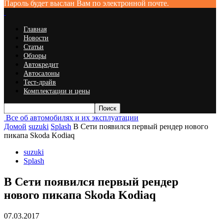
Пароль будет выслан Вам по электронной почте.
Главная
Новости
Статьи
Обзоры
Автокредит
Автосалоны
Тест-драйв
Комплектации и цены
Все об автомобилях и их эксплуатации
Домой
suzuki
Splash
В Сети появился первый рендер нового
пикапа Skoda Kodiaq
suzuki
Splash
В Сети появился первый рендер
нового пикапа Skoda Kodiaq
07.03.2017