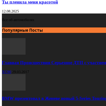
Ты пленила меня красотой
12.08.2025
Все об автомобилях
Популярные Посты
Главная Происшествия Серьезное ДТП с участием
XC90
29.03.2017
BMW презентовал в Женеве новый 5-Series Tourin