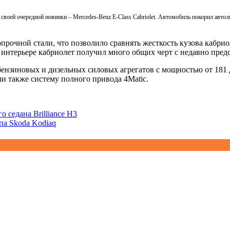
своей очередной новинки – Mercedes-Benz E-Class Cabriolet. Автомобиль покорил авт
рочной стали, что позволило сравнять жесткость кузова кабриол
интерьере кабриолет получил много общих черт с недавно предс
бензиновых и дизельных силовых агрегатов с мощностью от 181
и также систему полного привода 4Matic.
 седана Brilliance H3
па Skoda Kodiaq