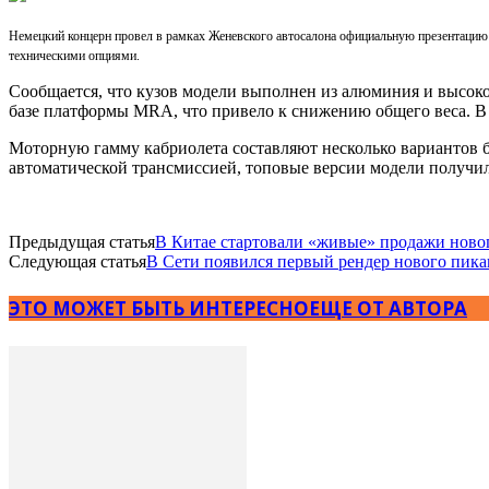
Немецкий концерн провел в рамках Женевского автосалона официальную презентацию 
техническими опциями.
Сообщается, что кузов модели выполнен из алюминия и высокоп
базе платформы MRA, что привело к снижению общего веса. В 
Моторную гамму кабриолета составляют несколько вариантов 
автоматической трансмиссией, топовые версии модели получил
Предыдущая статья
В Китае стартовали «живые» продажи нового
Следующая статья
В Сети появился первый рендер нового пика
ЭТО МОЖЕТ БЫТЬ ИНТЕРЕСНО
ЕЩЕ ОТ АВТОРА