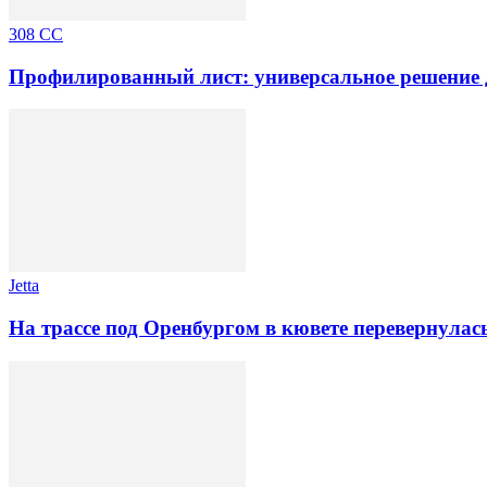
308 CC
Профилированный лист: универсальное решение 
Jetta
На трассе под Оренбургом в кювете перевернулас