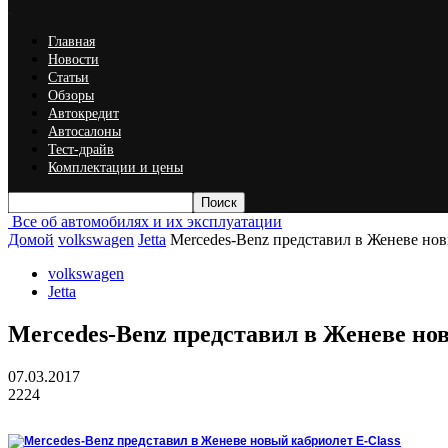
Главная
Новости
Статьи
Обзоры
Автокредит
Автосалоны
Тест-драйв
Комплектации и цены
Все об автомобилях и их эксплуатации
Домой
volkswagen
Jetta
Mercedes-Benz представил в Женеве нов
volkswagen
Jetta
Mercedes-Benz представил в Женеве но
07.03.2017
2224