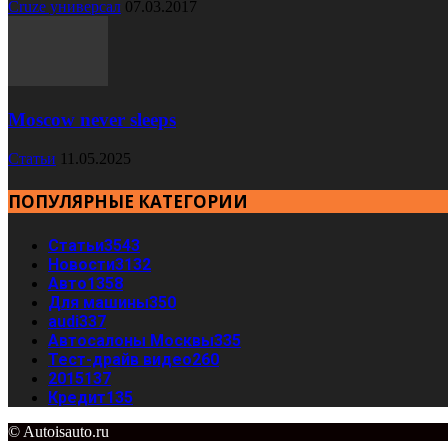
Cruze универсал
07.03.2017
Moscow never sleeps
Статьи
11.05.2025
ПОПУЛЯРНЫЕ КАТЕГОРИИ
Статьи
3543
Новости
3132
Авто
1358
Для машины
350
audi
337
Автосалоны Москвы
335
Тест-драйв видео
260
2015
137
Кредит
135
© Autoisauto.ru