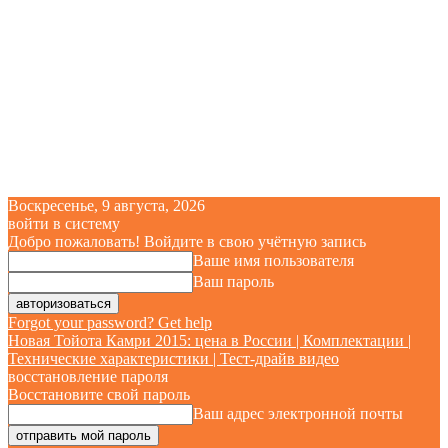
Воскресенье, 9 августа, 2026
войти в систему
Добро пожаловать! Войдите в свою учётную запись
Ваше имя пользователя
Ваш пароль
Forgot your password? Get help
Новая Тойота Камри 2015: цена в России | Комплектации |
Технические характеристики | Тест-драйв видео
восстановление пароля
Восстановите свой пароль
Ваш адрес электронной почты