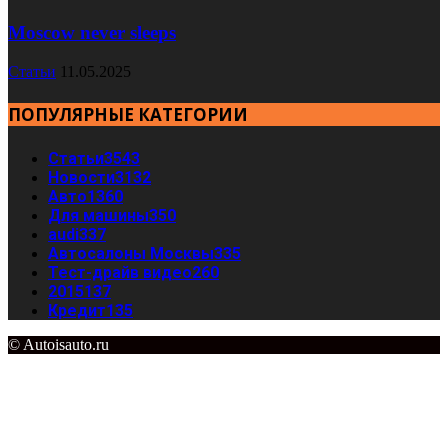
Moscow never sleeps
Статьи
11.05.2025
ПОПУЛЯРНЫЕ КАТЕГОРИИ
Статьи
3543
Новости
3132
Авто
1360
Для машины
350
audi
337
Автосалоны Москвы
335
Тест-драйв видео
260
2015
137
Кредит
135
© Autoisauto.ru