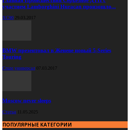
Главная Происшествия Серьезное ДТП с
участием Lamborghini Huracan произошло...
XC90
29.03.2017
BMW презентовал в Женеве новый 5-Series
Touring
Cruze универсал
07.03.2017
Moscow never sleeps
Статьи
11.05.2025
ПОПУЛЯРНЫЕ КАТЕГОРИИ