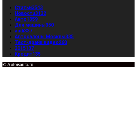
Статьи
3543
Новости
3132
Авто
1359
Для машины
350
audi
337
Автосалоны Москвы
335
Тест-драйв видео
260
2015
137
Кредит
135
© Autoisauto.ru