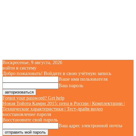
Воскресенье, 9 августа, 2026
войти в систему
Добро пожаловать! Войдите в свою учётную запись
Ваше имя пользователя
Ваш пароль
Forgot your password? Get help
Новая Тойота Камри 2015: цена в России | Комплектации |
Технические характеристики | Тест-драйв видео
восстановление пароля
Восстановите свой пароль
Ваш адрес электронной почты