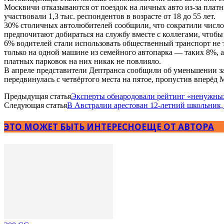
Москвичи отказываются от поездок на личных авто из-за плат
участвовали 1,3 тыс. респондентов в возрасте от 18 до 55 лет.
30% столичных автолюбителей сообщили, что сократили число п
предпочитают добираться на службу вместе с коллегами, чтобы
6% водителей стали использовать общественный транспорт не то
только на одной машине из семейного автопарка — таких 8%, 
платных парковок на них никак не повлияло.
В апреле представители Дептранса сообщили об уменьшении з
передвинулась с четвёртого места на пятое, пропустив вперёд 
Предыдущая статья
Эксперты обнародовали рейтинг «ненужн
Следующая статья
В Австралии арестован 12-летний школьник,
ЭТО МОЖЕТ БЫТЬ ИНТЕРЕСНО
ЕЩЕ ОТ АВТОРА