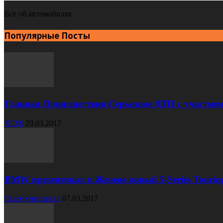
Все об автомобилях
Популярные Посты
Главная Происшествия Серьезное ДТП с участием
XC90
29.03.2017
BMW презентовал в Женеве новый 5-Series Tourin
Cruze универсал
07.03.2017