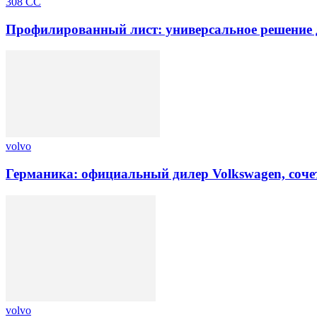
308 CC
Профилированный лист: универсальное решение 
volvo
Германика: официальный дилер Volkswagen, соче
volvo