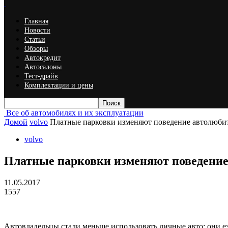
Главная
Новости
Статьи
Обзоры
Автокредит
Автосалоны
Тест-драйв
Комплектации и цены
Все об автомобилях и их эксплуатации
Домой
volvo
Платные парковки изменяют поведение автолюби
volvo
Платные парковки изменяют поведение
11.05.2017
1557
Автовладельцы стали меньше использовать личные авто: они ез