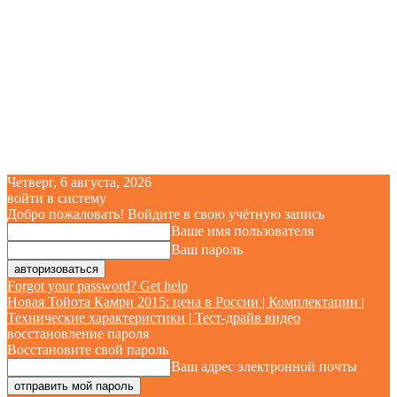
Четверг, 6 августа, 2026
войти в систему
Добро пожаловать! Войдите в свою учётную запись
Ваше имя пользователя
Ваш пароль
Forgot your password? Get help
Новая Тойота Камри 2015: цена в России | Комплектации |
Технические характеристики | Тест-драйв видео
восстановление пароля
Восстановите свой пароль
Ваш адрес электронной почты