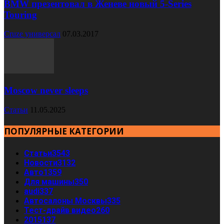
BMW презентовал в Женеве новый 5-Series
Touring
Cruze универсал
07.03.2017
Moscow never sleeps
Статьи
11.05.2025
ПОПУЛЯРНЫЕ КАТЕГОРИИ
Статьи
3543
Новости
3132
Авто
1359
Для машины
350
audi
337
Автосалоны Москвы
335
Тест-драйв видео
260
2015
137