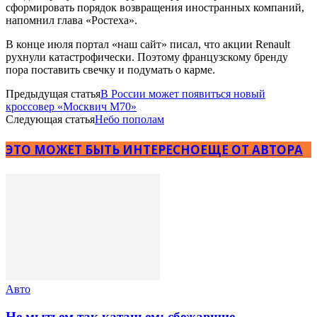
сформировать порядок возвращения иностранных компаний,
напомнил глава «Ростеха».
В конце июля портал «наш сайт» писал, что акции Renault
рухнули катастрофически. Поэтому французскому бренду
пора поставить свечку и подумать о карме.
Предыдущая статья
В России может появиться новый
кроссовер «Москвич М70»
Следующая статья
Небо пополам
ЭТО МОЖЕТ БЫТЬ ИНТЕРЕСНО
ЕЩЕ ОТ АВТОРА
Авто
Не мытьем так катаньем: сбежавшие