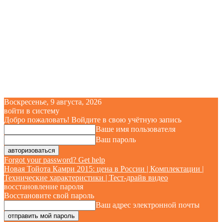
Воскресенье, 9 августа, 2026
войти в систему
Добро пожаловать! Войдите в свою учётную запись
Ваше имя пользователя
Ваш пароль
Forgot your password? Get help
Новая Тойота Камри 2015: цена в России | Комплектации |
Технические характеристики | Тест-драйв видео
восстановление пароля
Восстановите свой пароль
Ваш адрес электронной почты