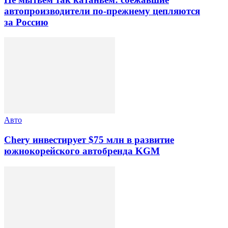
автопроизводители по-прежнему цепляются
за Россию
Авто
Chery инвестирует $75 млн в развитие
южнокорейского автобренда KGM