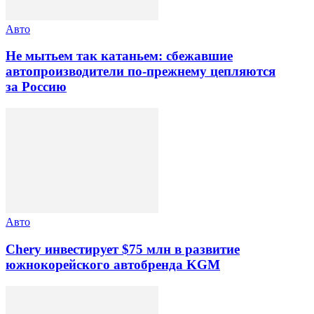
Авто
Не мытьем так катаньем: сбежавшие
автопроизводители по-прежнему цепляются
за Россию
Авто
Chery инвестирует $75 млн в развитие
южнокорейского автобренда KGM