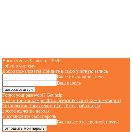
Воскресенье, 9 августа, 2026
войти в систему
Добро пожаловать! Войдите в свою учётную запись
Ваше имя пользователя
Ваш пароль
Forgot your password? Get help
Новая Тойота Камри 2015: цена в России | Комплектации |
Технические характеристики | Тест-драйв видео
восстановление пароля
Восстановите свой пароль
Ваш адрес электронной почты