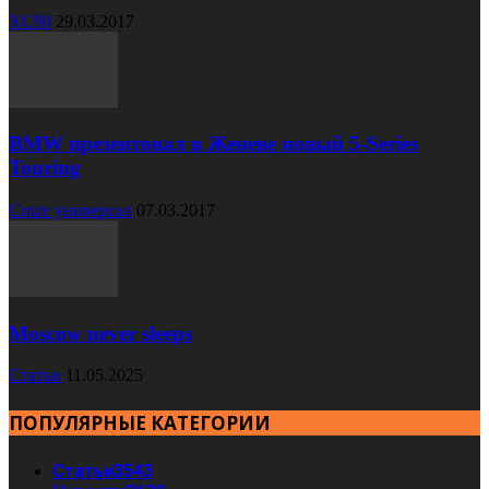
XC90
29.03.2017
BMW презентовал в Женеве новый 5-Series
Touring
Cruze универсал
07.03.2017
Moscow never sleeps
Статьи
11.05.2025
ПОПУЛЯРНЫЕ КАТЕГОРИИ
Статьи
3543