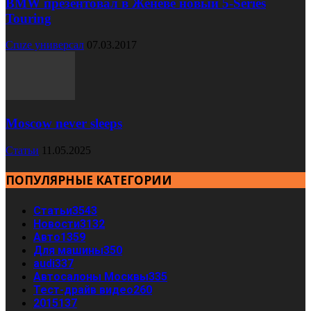
BMW презентовал в Женеве новый 5-Series
Touring
Cruze универсал
07.03.2017
Moscow never sleeps
Статьи
11.05.2025
ПОПУЛЯРНЫЕ КАТЕГОРИИ
Статьи
3543
Новости
3132
Авто
1359
Для машины
350
audi
337
Автосалоны Москвы
335
Тест-драйв видео
260
2015
137