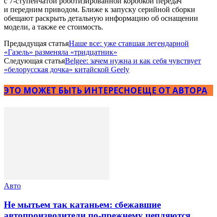
с 7-ступенчатой роботизированной коробкой передач
и передним приводом. Ближе к запуску серийной сборки
обещают раскрыть детальную информацию об оснащении
модели, а также ее стоимость.
Предыдущая статья
Наше все: уже ставшая легендарной
«Газель» разменяла «тридцатник»
Следующая статья
Belgee: зачем нужна и как себя чувствует
«белорусская дочка» китайской Geely
ЭТО МОЖЕТ БЫТЬ ИНТЕРЕСНО
ЕЩЕ ОТ АВТОРА
Авто
Не мытьем так катаньем: сбежавшие
автопроизводители по-прежнему цепляются