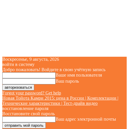
Воскресенье, 9 августа, 2026
войти в систему
Добро пожаловать! Войдите в свою учётную запись
Ваше имя пользователя
Ваш пароль
Forgot your password? Get help
Новая Тойота Камри 2015: цена в России | Комплектации |
Технические характеристики | Тест-драйв видео
восстановление пароля
Восстановите свой пароль
Ваш адрес электронной почты