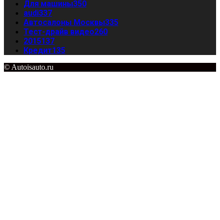
Для машины
350
audi
337
Автосалоны Москвы
335
Тест-драйв видео
260
2015
137
Кредит
135
© Autoisauto.ru