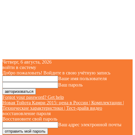
Четверг, 6 августа, 2026
войти в систему
Добро пожаловать! Войдите в свою учётную запись
Ваше имя пользователя
Ваш пароль
Forgot your password? Get help
Новая Тойота Камри 2015: цена в России | Комплектации |
Технические характеристики | Тест-драйв видео
восстановление пароля
Восстановите свой пароль
Ваш адрес электронной почты