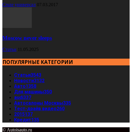
Cruze универсал
07.03.2017
Moscow never sleeps
Статьи
11.05.2025
ПОПУЛЯРНЫЕ КАТЕГОРИИ
Статьи
3543
Новости
3132
Авто
1358
Для машины
350
audi
337
Автосалоны Москвы
335
Тест-драйв видео
260
2015
137
Кредит
135
© Autoisauto.ru