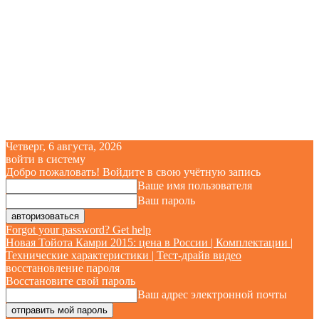
Четверг, 6 августа, 2026
войти в систему
Добро пожаловать! Войдите в свою учётную запись
Ваше имя пользователя
Ваш пароль
Forgot your password? Get help
Новая Тойота Камри 2015: цена в России | Комплектации |
Технические характеристики | Тест-драйв видео
восстановление пароля
Восстановите свой пароль
Ваш адрес электронной почты