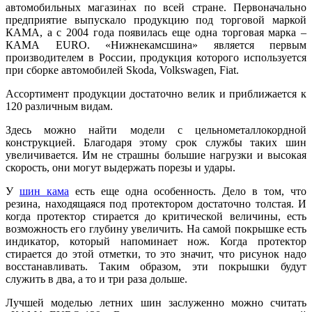
автомобильных магазинах по всей стране. Первоначально
предприятие выпускало продукцию под торговой маркой
КАМА, а с 2004 года появилась еще одна торговая марка –
КАМА EURO. «Нижнекамсшина» является первым
производителем в России, продукция которого используется
при сборке автомобилей Skoda, Volkswagen, Fiat.
Ассортимент продукции достаточно велик и приближается к
120 различным видам.
Здесь можно найти модели с цельнометаллокордной
конструкцией. Благодаря этому срок службы таких шин
увеличивается. Им не страшны большие нагрузки и высокая
скорость, они могут выдержать порезы и удары.
У
шин кама
есть еще одна особенность. Дело в том, что
резина, находящаяся под протектором достаточно толстая. И
когда протектор стирается до критической величины, есть
возможность его глубину увеличить. На самой покрышке есть
индикатор, который напоминает нож. Когда протектор
стирается до этой отметки, то это значит, что рисунок надо
восстанавливать. Таким образом, эти покрышки будут
служить в два, а то и три раза дольше.
Лучшей моделью летних шин заслуженно можно считать