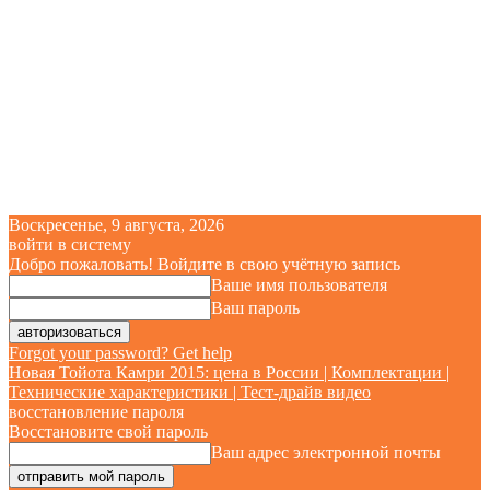
Воскресенье, 9 августа, 2026
войти в систему
Добро пожаловать! Войдите в свою учётную запись
Ваше имя пользователя
Ваш пароль
Forgot your password? Get help
Новая Тойота Камри 2015: цена в России | Комплектации |
Технические характеристики | Тест-драйв видео
восстановление пароля
Восстановите свой пароль
Ваш адрес электронной почты