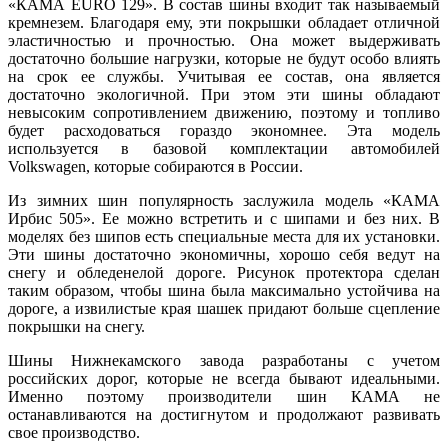
«КАМА EURO 129». В состав шины входит так называемый
кремнезем. Благодаря ему, эти покрышки обладает отличной
эластичностью и прочностью. Она может выдерживать
достаточно большие нагрузки, которые не будут особо влиять
на срок ее службы. Учитывая ее состав, она является
достаточно экологичной. При этом эти шины обладают
невысоким сопротивлением движению, поэтому и топливо
будет расходоваться гораздо экономнее. Эта модель
используется в базовой комплектации автомобилей
Volkswagen, которые собираются в России.
Из зимних шин популярность заслужила модель «КАМА
Ирбис 505». Ее можно встретить и с шипами и без них. В
моделях без шипов есть специальные места для их установки.
Эти шины достаточно экономичны, хорошо себя ведут на
снегу и обледенелой дороге. Рисунок протектора сделан
таким образом, чтобы шина была максимально устойчива на
дороге, а извилистые края шашек придают больше сцепление
покрышки на снегу.
Шины Нижнекамского завода разработаны с учетом
российских дорог, которые не всегда бывают идеальными.
Именно поэтому производители шин КАМА не
останавливаются на достигнутом и продолжают развивать
свое производство.