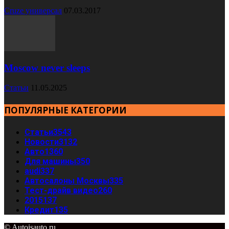
Cruze универсал
07.03.2017
Moscow never sleeps
Статьи
11.05.2025
ПОПУЛЯРНЫЕ КАТЕГОРИИ
Статьи
3543
Новости
3132
Авто
1360
Для машины
350
audi
337
Автосалоны Москвы
335
Тест-драйв видео
260
2015
137
Кредит
135
© Autoisauto.ru