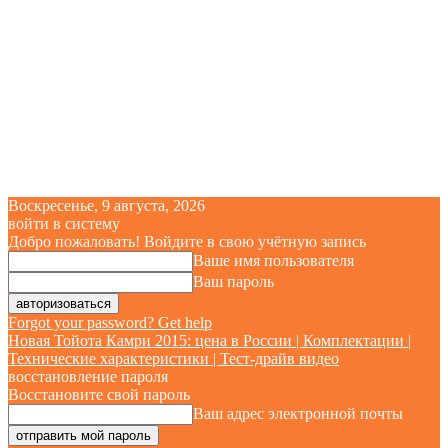
Воскресенье, 9 августа, 2026
войти в систему
Добро пожаловать! Войдите в свою учётную запись
Ваше имя пользователя
Ваш пароль
Forgot your password? Get help
Новая Тойота Камри 2015: цена в России | Комплектации |
Технические характеристики | Тест-драйв видео
восстановление пароля
Восстановите свой пароль
Ваш адрес электронной почты