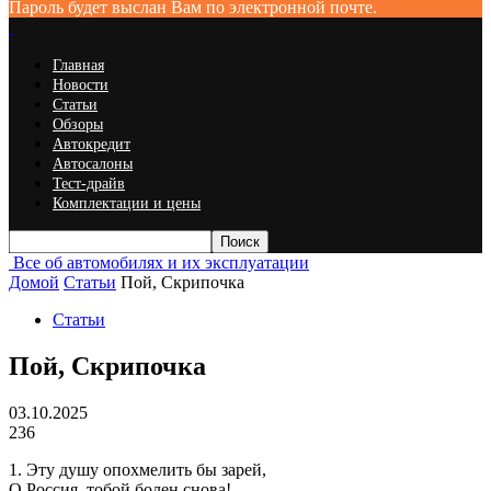
Пароль будет выслан Вам по электронной почте.
Главная
Новости
Статьи
Обзоры
Автокредит
Автосалоны
Тест-драйв
Комплектации и цены
Все об автомобилях и их эксплуатации
Домой
Статьи
Пой, Скрипочка
Статьи
Пой, Скрипочка
03.10.2025
236
1. Эту душу опохмелить бы зарей,
О Россия, тобой болен снова!