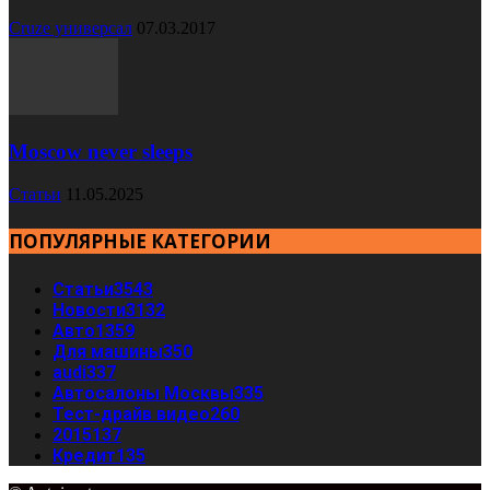
Cruze универсал
07.03.2017
Moscow never sleeps
Статьи
11.05.2025
ПОПУЛЯРНЫЕ КАТЕГОРИИ
Статьи
3543
Новости
3132
Авто
1359
Для машины
350
audi
337
Автосалоны Москвы
335
Тест-драйв видео
260
2015
137
Кредит
135