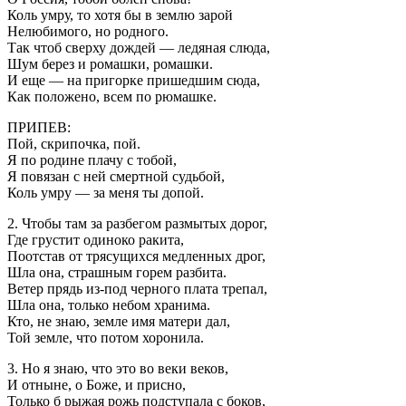
Коль умру, то хотя бы в землю зарой
Нелюбимого, но родного.
Так чтоб сверху дождей — ледяная слюда,
Шум берез и ромашки, ромашки.
И еще — на пригорке пришедшим сюда,
Как положено, всем по рюмашке.
ПРИПЕВ:
Пой, скрипочка, пой.
Я по родине плачу с тобой,
Я повязан с ней смертной судьбой,
Коль умру — за меня ты допой.
2. Чтобы там за разбегом размытых дорог,
Где грустит одиноко ракита,
Поотстав от трясущихся медленных дрог,
Шла она, страшным горем разбита.
Ветер прядь из-под черного плата трепал,
Шла она, только небом хранима.
Кто, не знаю, земле имя матери дал,
Той земле, что потом хоронила.
3. Но я знаю, что это во веки веков,
И отныне, о Боже, и присно,
Только б рыжая рожь подступала с боков,