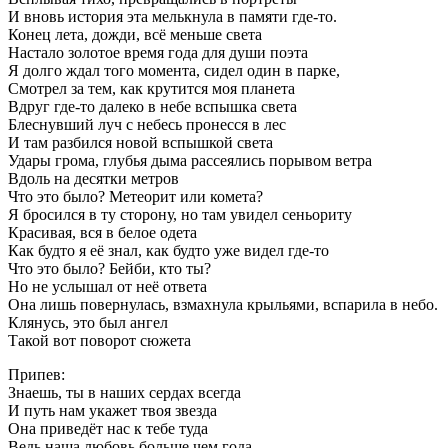
И вновь история эта мелькнула в памяти где-то.
Конец лета, дожди, всё меньше света
Настало золотое время года для души поэта
Я долго ждал того момента, сидел один в парке,
Смотрел за тем, как крутится моя планета
Вдруг где-то далеко в небе вспышка света
Блеснувший луч с небесь пронесся в лес
И там разбился новой вспышкой света
Удары грома, глубья дыма рассеялись порывом ветра
Вдоль на десятки метров
Что это было? Метеорит или комета?
Я бросился в ту сторону, но там увидел сеньориту
Красивая, вся в белое одета
Как будто я её знал, как будто уже видел где-то
Что это было? Бейби, кто ты?
Но не услышал от неё ответа
Она лишь повернулась, взмахнула крыльями, вспарила в небо.
Клянусь, это был ангел
Такой вот поворот сюжета
Припев:
Знаешь, ты в наших сердах всегда
И путь нам укажет твоя звезда
Она приведёт нас к тебе туда
Ведь наша любовь больше чем года