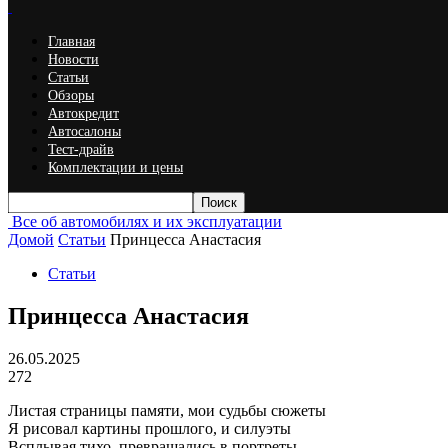
Главная
Новости
Статьи
Обзоры
Автокредит
Автосалоны
Тест-драйв
Комплектации и цены
Все об автомобилях и их эксплуатации
Домой
Статьи
Принцесса Анастасия
Статьи
Принцесса Анастасия
26.05.2025
272
Листая страницы памяти, мои судьбы сюжеты
Я рисовал картины прошлого, и силуэты
Всплывая тихо, превращались в портреты