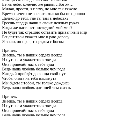
Её на небе, конечно же рядом с Богом…
Милая, прости, я плачу, но мне так тяжело
Время ничего не значит сколько бы не прошло
Далеко до тебя, где ты там в небесах?
Греешь сердца наши в своих нежных руках
Когда же настанет последний мой миг?
Не будет так страшно оставить привычный мир
Рецепт твой укажет мне к раю дорогу
Я знаю, он прав, ты рядом с Богом
Припев:
Знаешь, ты в наших сердах всегда
И путь нам укажет твоя звезда
Она приведёт нас к тебе туда
Ведь наша любовь больше чем года
Каждый пройдёт до конца свой путь
Чтобы опять на тебя взглянуть
Мы будем с тобой, ты только дождись
Ведь наша любовь длинней чем жизнь
Припев:
Знаешь, ты в наших сердах всегда
И путь нам укажет твоя звезда
Она приведёт нас к тебе туда
Ведь наша любовь больше чем года