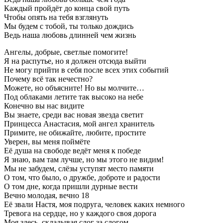
Каждый пройдёт до конца свой путь
Чтобы опять на тебя взглянуть
Мы будем с тобой, ты только дождись
Ведь наша любовь длинней чем жизнь
Ангелы, добрые, светлые помогите!
Я на распутье, но я должен отсюда выйти
Не могу прийти в себя после всех этих событий
Почему всё так нечестно?
Можете, но объясните! Но вы молчите…
Под облаками летите так высоко на небе
Конечно вы нас видите
Вы знаете, среди вас новая звезда светит
Принцесса Анастасия, мой ангел хранитель
Примите, не обижайте, любите, простите
Уверен, вы меня поймёте
Её душа на свободе ведёт меня к победе
Я знаю, вам там лучше, но мы этого не видим!
Мы не забудем, слёзы уступят место памяти
О том, что было, о дружбе, доброте и радости
О том дне, когда пришли дурные вести
Вечно молодая, вечно 18
Её звали Настя, моя подруга, человек каких немного
Тревога на сердце, но у каждого своя дорога
Моя здесь, складывая слог за слогом