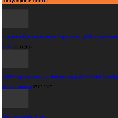
Популярные Посты
Главная Происшествия Серьезное ДТП с участием
XC90
29.03.2017
BMW презентовал в Женеве новый 5-Series Tourin
Cruze универсал
07.03.2017
Moscow never sleeps