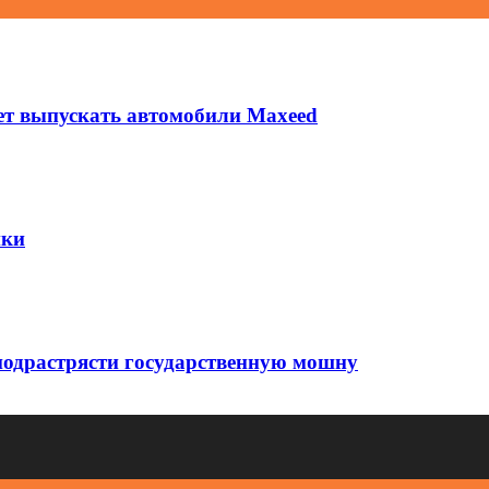
ет выпускать автомобили Maxeed
ики
подрастрясти государственную мошну