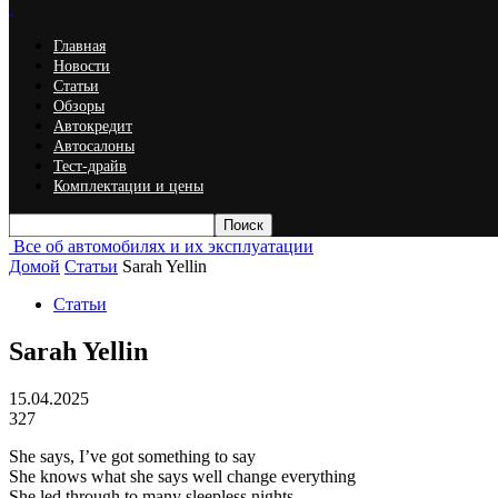
Главная
Новости
Статьи
Обзоры
Автокредит
Автосалоны
Тест-драйв
Комплектации и цены
Все об автомобилях и их эксплуатации
Домой
Статьи
Sarah Yellin
Статьи
Sarah Yellin
15.04.2025
327
She says, I’ve got something to say
She knows what she says well change everything
She led through to many sleepless nights