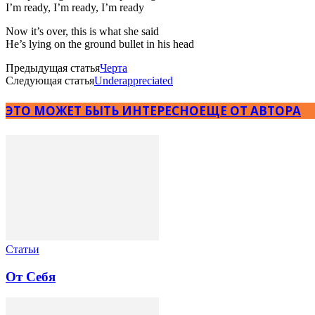
I’m ready, I’m ready, I’m ready
Now it’s over, this is what she said
He’s lying on the ground bullet in his head
Предыдущая статья
Черта
Следующая статья
Underappreciated
ЭТО МОЖЕТ БЫТЬ ИНТЕРЕСНО
ЕЩЕ ОТ АВТОРА
Статьи
От Себя