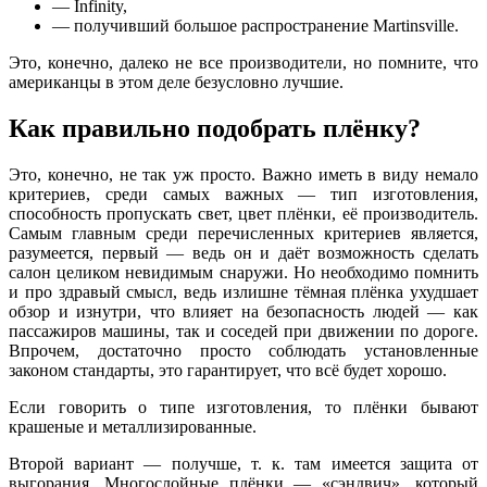
— Infinity,
— получивший большое распространение Martinsville.
Это, конечно, далеко не все производители, но помните, что
американцы в этом деле безусловно лучшие.
Как правильно подобрать плёнку?
Это, конечно, не так уж просто. Важно иметь в виду немало
критериев, среди самых важных — тип изготовления,
способность пропускать свет, цвет плёнки, её производитель.
Самым главным среди перечисленных критериев является,
разумеется, первый — ведь он и даёт возможность сделать
салон целиком невидимым снаружи. Но необходимо помнить
и про здравый смысл, ведь излишне тёмная плёнка ухудшает
обзор и изнутри, что влияет на безопасность людей — как
пассажиров машины, так и соседей при движении по дороге.
Впрочем, достаточно просто соблюдать установленные
законом стандарты, это гарантирует, что всё будет хорошо.
Если говорить о типе изготовления, то плёнки бывают
крашеные и металлизированные.
Второй вариант — получше, т. к. там имеется защита от
выгорания. Многослойные плёнки — «сэндвич», который