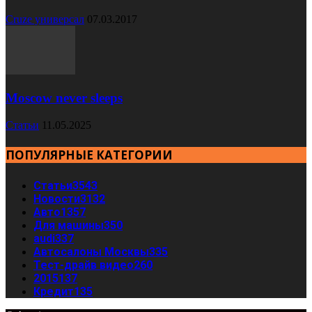
Cruze универсал
07.03.2017
Moscow never sleeps
Статьи
11.05.2025
ПОПУЛЯРНЫЕ КАТЕГОРИИ
Статьи
3543
Новости
3132
Авто
1357
Для машины
350
audi
337
Автосалоны Москвы
335
Тест-драйв видео
260
2015
137
Кредит
135