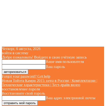
Четверг, 6 августа, 2026
войти в систему
Добро пожаловать! Войдите в свою учётную запись
Ваше имя пользователя
Ваш пароль
Forgot your password? Get help
Новая Тойота Камри 2015: цена в России | Комплектации |
Технические характеристики | Тест-драйв видео
восстановление пароля
Восстановите свой пароль
Ваш адрес электронной почты