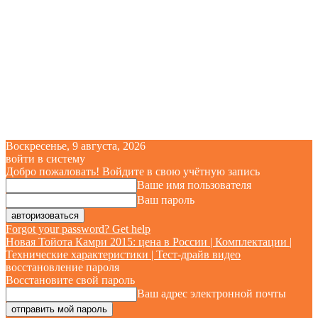
Воскресенье, 9 августа, 2026
войти в систему
Добро пожаловать! Войдите в свою учётную запись
Ваше имя пользователя
Ваш пароль
Forgot your password? Get help
Новая Тойота Камри 2015: цена в России | Комплектации |
Технические характеристики | Тест-драйв видео
восстановление пароля
Восстановите свой пароль
Ваш адрес электронной почты