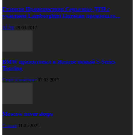
Главная Происшествия Серьезное ДТП с
участием Lamborghini Huracan произошло...
XC90
29.03.2017
BMW презентовал в Женеве новый 5-Series
Touring
Cruze универсал
07.03.2017
Moscow never sleeps
Статьи
11.05.2025