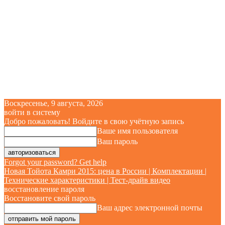
Воскресенье, 9 августа, 2026
войти в систему
Добро пожаловать! Войдите в свою учётную запись
Ваше имя пользователя
Ваш пароль
Forgot your password? Get help
Новая Тойота Камри 2015: цена в России | Комплектации |
Технические характеристики | Тест-драйв видео
восстановление пароля
Восстановите свой пароль
Ваш адрес электронной почты