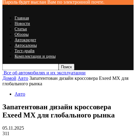
Пароль будет выслан Вам по электронной почте.
Главная
Новости
Статьи
Обзоры
Автокредит
Автосалоны
Тест-драйв
Комплектации и цены
Все об автомобилях и их эксплуатации
Домой
Авто
Запатентован дизайн кроссовера Exeed MX для
глобального рынка
Авто
Запатентован дизайн кроссовера
Exeed MX для глобального рынка
05.11.2025
311