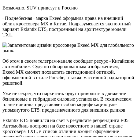
Возможно, SUV привезут в Россию
«Поднебесная» марка Exeed оформила права на внешний
облик кроссовера MX в Китае. Подразумевается экспортный
вариант Exlantix ET5, построенный на архитектуре модели
TXL.
Об этом в своем телеграм-канале сообщает ресурс «Китайские
автомобили». Судя по обнародованным изображениям,
Exeed MX сможет похвастать светодиодной оптикой,
оформленной в стиле Porsche, а также массивной радиаторной
решеткой.
Уже не секрет, что паркетник будут приводить в движение
бензиновые и гибридные силовые установки. В техническом
плане новинка представляет собой модификацию уже
упомянутого ET5, предназначенного для внешних рынков.
Exlantix ET5 появился на свет в результате ребрендинга E05.
Автомобиль построен на базе известного в нашей стране
кроссовера TXL, в список отличий входит оформление
передней части, кормы и три экрана, установленные в салоне.