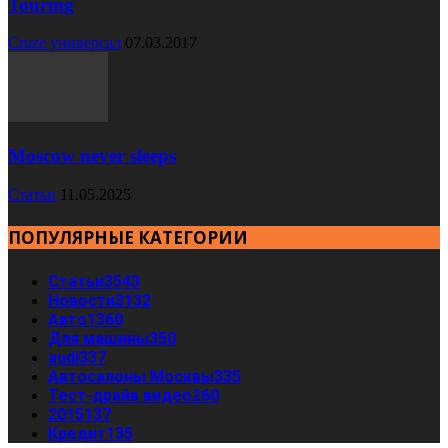
Touring
Cruze универсал
07.03.2017
Moscow never sleeps
Статьи
11.05.2025
ПОПУЛЯРНЫЕ КАТЕГОРИИ
Статьи
3543
Новости
3132
Авто
1360
Для машины
350
audi
337
Автосалоны Москвы
335
Тест-драйв видео
260
2015
137
Кредит
135