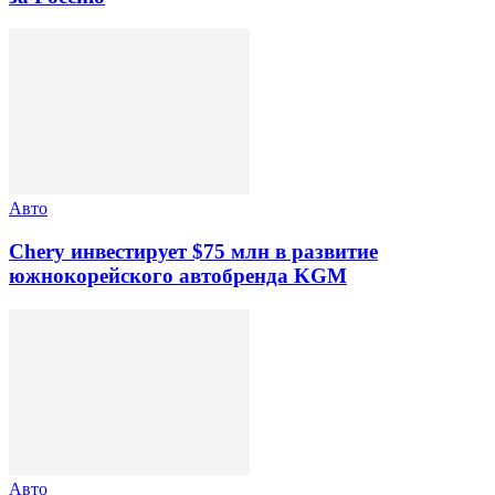
Авто
Chery инвестирует $75 млн в развитие
южнокорейского автобренда KGM
Авто