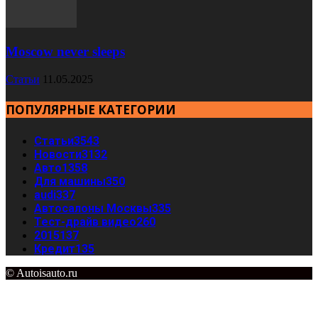
Moscow never sleeps
Статьи
11.05.2025
ПОПУЛЯРНЫЕ КАТЕГОРИИ
Статьи
3543
Новости
3132
Авто
1358
Для машины
350
audi
337
Автосалоны Москвы
335
Тест-драйв видео
260
2015
137
Кредит
135
© Autoisauto.ru