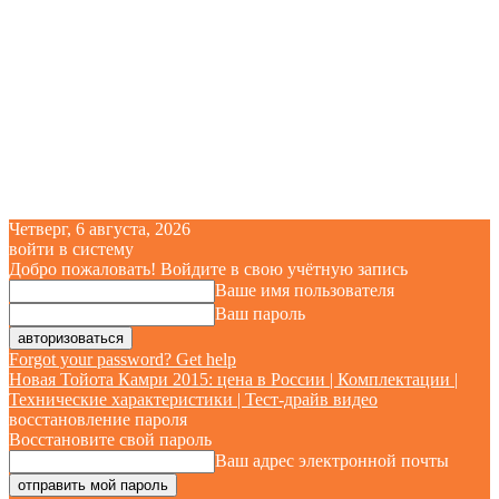
Четверг, 6 августа, 2026
войти в систему
Добро пожаловать! Войдите в свою учётную запись
Ваше имя пользователя
Ваш пароль
Forgot your password? Get help
Новая Тойота Камри 2015: цена в России | Комплектации |
Технические характеристики | Тест-драйв видео
восстановление пароля
Восстановите свой пароль
Ваш адрес электронной почты