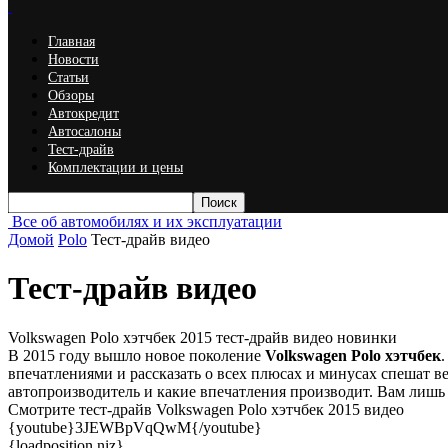
Главная
Новости
Статьи
Обзоры
Автокредит
Автосалоны
Тест-драйв
Комплектации и цены
Все об автомобилях и их эксплуатации
Домой
Polo
Тест-драйв видео
Тест-драйв видео
Volkswagen Polo хэтчбек 2015 тест-драйв видео новинки
В 2015 году вышло новое поколение
Volkswagen Polo хэтчбек
впечатлениями и рассказать о всех плюсах и минусах спешат 
автопроизводитель и какие впечатления производит. Вам лишь о
Смотрите тест-драйв Volkswagen Polo хэтчбек 2015 видео
{youtube}3JEWBpVqQwM{/youtube}
{loadposition niz}