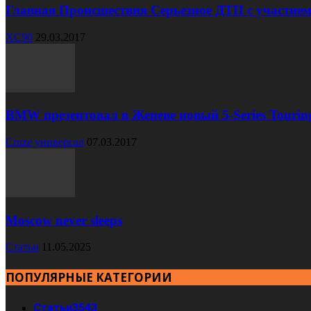
Главная Происшествия Серьезное ДТП с участием
XC90
29.03.2017
BMW презентовал в Женеве новый 5-Series Tourin
Cruze универсал
07.03.2017
Moscow never sleeps
Статьи
11.05.2025
ПОПУЛЯРНЫЕ КАТЕГОРИИ
Статьи
3543