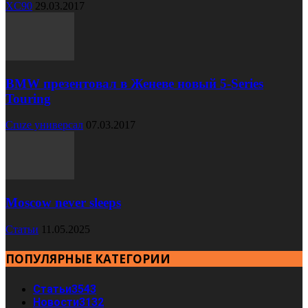
XC90
29.03.2017
BMW презентовал в Женеве новый 5-Series
Touring
Cruze универсал
07.03.2017
Moscow never sleeps
Статьи
11.05.2025
ПОПУЛЯРНЫЕ КАТЕГОРИИ
Статьи
3543
Новости
3132