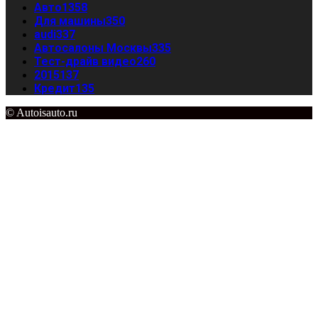
Авто
1358
Для машины
350
audi
337
Автосалоны Москвы
335
Тест-драйв видео
260
2015
137
Кредит
135
© Autoisauto.ru