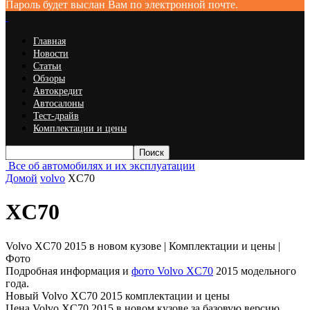
Пароль будет выслан Вам по электронной почте.
Главная
Новости
Статьи
Обзоры
Автокредит
Автосалоны
Тест-драйв
Комплектации и цены
Все об автомобилях и их эксплуатации
Домой
volvo
XC70
XC70
Volvo XC70 2015 в новом кузове | Комплектации и цены |
Фото
Подробная информация и
фото Volvo XC70
2015 модельного
года.
Новый Volvo XC70 2015 комплектации и цены
Цена Volvo XC70 2015 в новом кузове за базовую версию