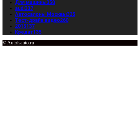
Для машины
350
audi
337
Автосалоны Москвы
335
Тест-драйв видео
260
2015
137
Кредит
135
© Autoisauto.ru