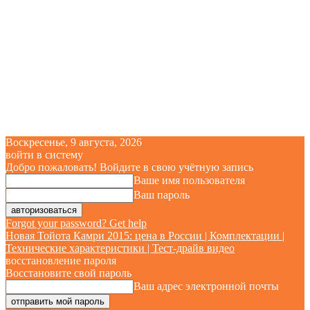
Воскресенье, 9 августа, 2026
войти в систему
Добро пожаловать! Войдите в свою учётную запись
Ваше имя пользователя
Ваш пароль
Forgot your password? Get help
Новая Тойота Камри 2015: цена в России | Комплектации |
Технические характеристики | Тест-драйв видео
восстановление пароля
Восстановите свой пароль
Ваш адрес электронной почты