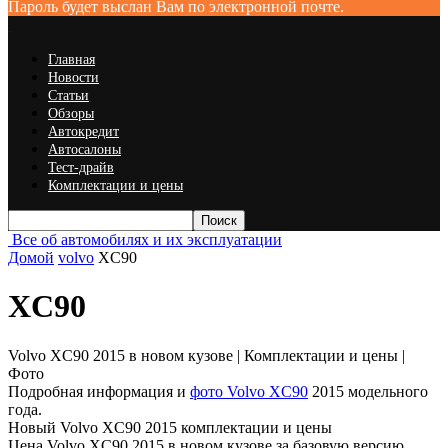
Пароль будет выслан Вам по электронной почте.
Главная
Новости
Статьи
Обзоры
Автокредит
Автосалоны
Тест-драйв
Комплектации и цены
Все об автомобилях и их эксплуатации
Домой
volvo
XC90
XC90
Volvo XC90 2015 в новом кузове | Комплектации и цены |
Фото
Подробная информация и
фото Volvo XC90
2015 модельного
года.
Новый Volvo XC90 2015 комплектации и цены
Цена Volvo XC90 2015 в новом кузове за базовую версию