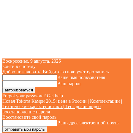
Воскресенье, 9 августа, 2026
войти в систему
Добро пожаловать! Войдите в свою учётную запись
Ваше имя пользователя
Ваш пароль
Forgot your password? Get help
Новая Тойота Камри 2015: цена в России | Комплектации |
Технические характеристики | Тест-драйв видео
восстановление пароля
Восстановите свой пароль
Ваш адрес электронной почты