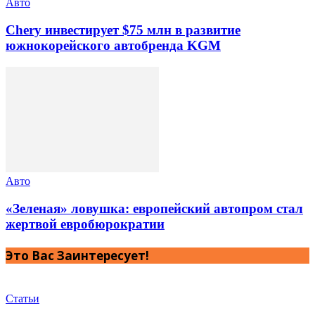
Авто
Chery инвестирует $75 млн в развитие
южнокорейского автобренда KGM
Авто
«Зеленая» ловушка: европейский автопром стал
жертвой евробюрократии
Это Вас Заинтересует!
Статьи