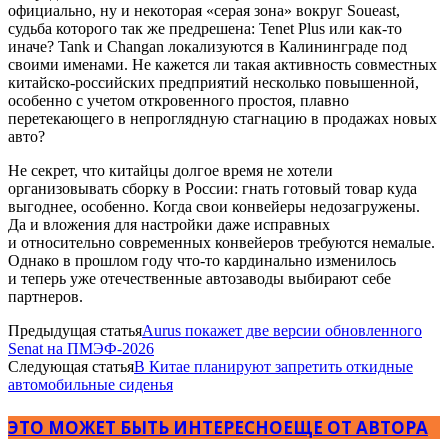
официально, ну и некоторая «серая зона» вокруг Soueast,
судьба которого так же предрешена: Tenet Plus или как-то
иначе? Tank и Changan локализуются в Калининграде под
своими именами. Не кажется ли такая активность совместных
китайско-российских предприятий несколько повышенной,
особенно с учетом откровенного простоя, плавно
перетекающего в непроглядную стагнацию в продажах новых
авто?
Не секрет, что китайцы долгое время не хотели
организовывать сборку в России: гнать готовый товар куда
выгоднее, особенно. Когда свои конвейеры недозагружены.
Да и вложения для настройки даже исправных
и относительно современных конвейеров требуются немалые.
Однако в прошлом году что-то кардинально изменилось
и теперь уже отечественные автозаводы выбирают себе
партнеров.
Предыдущая статья
Aurus покажет две версии обновленного
Senat на ПМЭФ-2026
Следующая статья
В Китае планируют запретить откидные
автомобильные сиденья
ЭТО МОЖЕТ БЫТЬ ИНТЕРЕСНО
ЕЩЕ ОТ АВТОРА