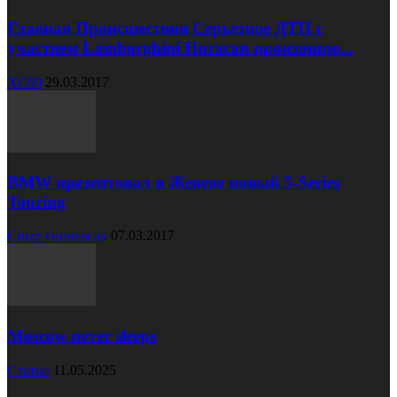
Главная Происшествия Серьезное ДТП с
участием Lamborghini Huracan произошло...
XC90
29.03.2017
BMW презентовал в Женеве новый 5-Series
Touring
Cruze универсал
07.03.2017
Moscow never sleeps
Статьи
11.05.2025