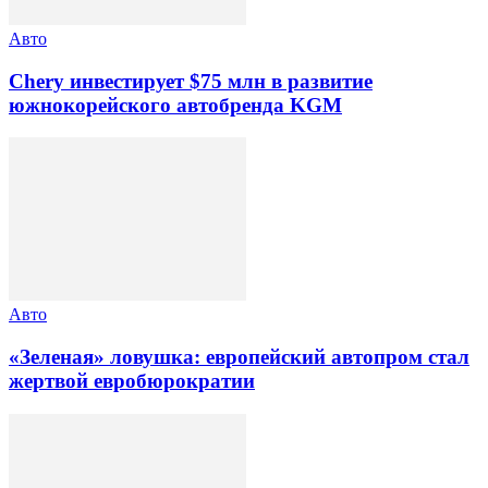
Авто
Chery инвестирует $75 млн в развитие
южнокорейского автобренда KGM
Авто
«Зеленая» ловушка: европейский автопром стал
жертвой евробюрократии