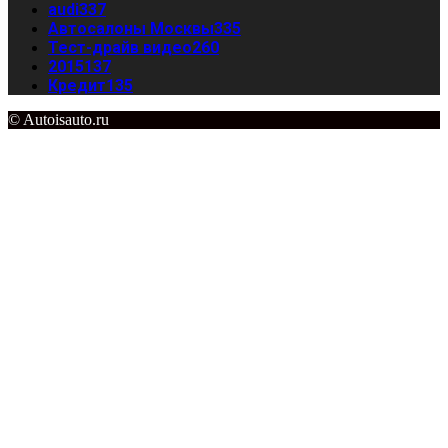
audi
337
Автосалоны Москвы
335
Тест-драйв видео
260
2015
137
Кредит
135
© Autoisauto.ru