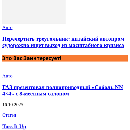
Авто
Перечертить треугольник: китайский автопром
судорожно ищет выход из масштабного кризиса
Это Вас Заинтересует!
Авто
ГАЗ презентовал полноприводный «Соболь NN
4×4» с 8-местным салоном
16.10.2025
Статьи
Toss It Up