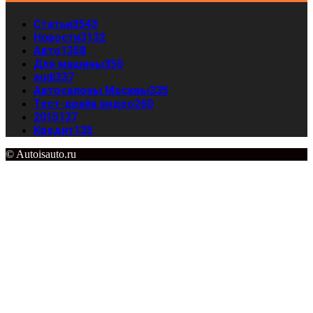
Статьи
3543
Новости
3132
Авто
1358
Для машины
350
audi
337
Автосалоны Москвы
335
Тест-драйв видео
260
2015
137
Кредит
135
© Autoisauto.ru