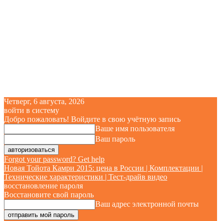
Четверг, 6 августа, 2026
войти в систему
Добро пожаловать! Войдите в свою учётную запись
Ваше имя пользователя
Ваш пароль
Forgot your password? Get help
Новая Тойота Камри 2015: цена в России | Комплектации |
Технические характеристики | Тест-драйв видео
восстановление пароля
Восстановите свой пароль
Ваш адрес электронной почты